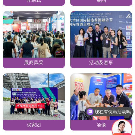
开幕式
展品
展商风采
活动及赛事
现在有优惠活动吗
买家团
洽谈