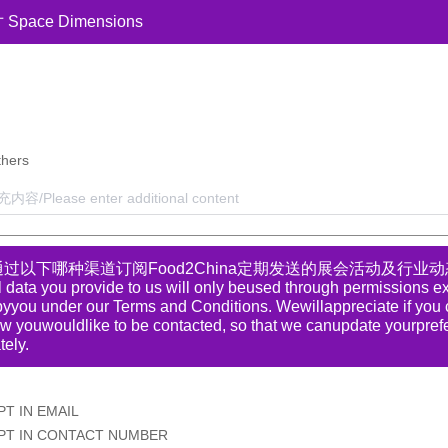
pace Dimensions
hers
/Please enter additional content
过以下哪种渠道订阅Food2China定期发送的展会活动及行业动态
 data you provide to us will only beused through permissions exp
yyou under our Terms and Conditions. Wewillappreciate if you c
 youwouldlike to be contacted, so that we canupdate yourpref
ely.
T IN EMAIL
T IN CONTACT NUMBER