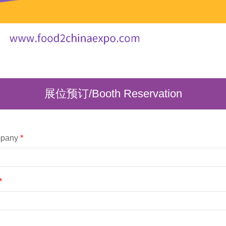
展位预订/Booth Reservation
pany
*
*