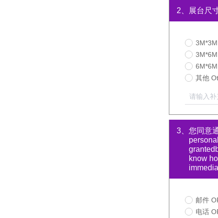
2、
展台尺寸 S
3M*3M
3M*6M
6M*6M
其他 Ot
请输入补充内容
3、
您同意通
personal
grantedb
know how
immediat
邮件 OP
电话 OP