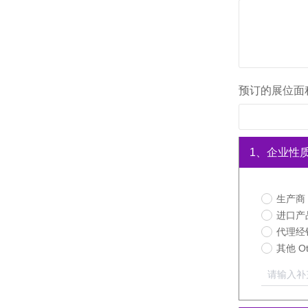
预订的展位面积/Sc
1、
企业性质Bu
生产商 M
进口产品代
代理经销商
其他 Ot
请输入补充内容