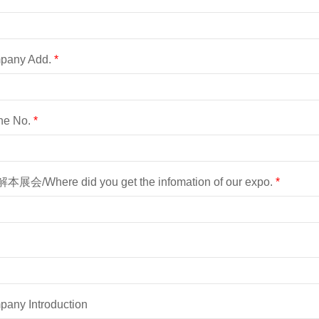
any Add.
*
e No.
*
Where did you get the infomation of our expo.
*
y Introduction