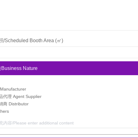
heduled Booth Area (㎡)
siness Nature
anufacturer
理 Agent Supplier
 Distributor
hers
/Please enter additional content