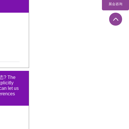
展会咨询
? The
licitly
an let us
erences