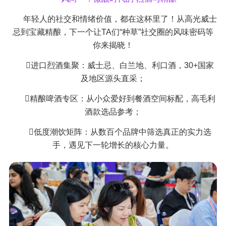
年轻人的社交和情绪价值，都在这杯里了！从高光威士
忌到宝藏精酿，下一个让TA们“种草”社交圈的风味密码等
你来揭晓！
进口烈酒集聚：威士忌、白兰地、利口酒，30+国家
及地区源头直采；
精酿啤酒专区：从小众爱好到餐酒空间标配，高毛利
酒款选品参考；
低度潮饮矩阵：从数百个品牌中筛选真正的实力选
手，遇见下一轮增长的核心力量。