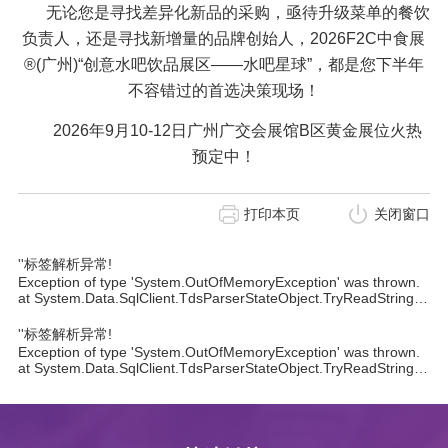
无论您是寻找差异化新品的采购，亟待升级菜单的餐饮
负责人，还是寻找新增量的品牌创始人，2026F2C中食展
®(广州)“创意水吧饮品展区——水吧星球”，都是您下半年
不容错过的首选决策现场！
2026年9月10-12日广州广交会展馆B区黄金展位火热
预定中！
打印本页
关闭窗口
''标签解析异常!
Exception of type 'System.OutOfMemoryException' was thrown.
at System.Data.SqlClient.TdsParserStateObject.TryReadString(Int32 length, String& value) at System.Data.SqlClient.TdsParser.TryReadSqlStringValue(SqlBuffer value, Byte type, Int32 length, Encoding encoding, Boolean isPlp, TdsParserStateObject stateObj) at System.Data.SqlClient.TdsParser.TryReadSqlValue(SqlBuffer value, SqlMetaDataPriv md, Int32 length, TdsParserStateObject stateObj, SqlCommandColumnEncryptionSetting columnEncryptionOverride, String columnName) at System.Data.SqlClient.SqlDataReader.TryReadColumnInternal(Int32 i, Boolean readHeaderOnly) at System.Data.SqlClient.SqlDataReader.TryReadColumn(Int32 i, Boolean setTimeout, Boolean allowPartiallyReadColumn) at System.Data.SqlClient.SqlDataReader.GetValues(Object[] values) at System.Data.ProviderBase.DataReaderContainer.CommonLanguageSubsetDataReader.GetValues(Object[] values) at System.Data.ProviderBase.SchemaMapping.LoadDataRow() at System.Data.Common.DataAdapter.FillLoadDataRow(SchemaMapping mapping) at System.Data.Common.DataAdapter.FillFromReader(DataSet dataset, DataTable datatable, String srcTable, DataReaderContainer dataReader, Int32 startRecord, Int32 maxRecords, DataColumn parentChapterColumn, Object parentChapterValue) at System.Data.Common.DataAdapter.Fill(DataSet dataSet, String srcTable, IDataReader dataReader, Int32 startRecord, Int32 maxRecords) at System.Data.Common.DbDataAdapter.FillInternal(DataSet dataset, DataTable[] datatables, Int32 startRecord, Int32 maxRecords, String srcTable, IDbCommand command, CommandBehavior behavior) at System.Data.Common.DbDataAdapter.Fill(DataSet dataSet, Int32 startRecord, Int32 maxRecords, String srcTable, IDbCommand command, CommandBehavior behavior) at System.Data.Common.DbDataAdapter.Fill(DataSet dataSet) at Whir.Repository.Database.Query(String sql, Object[] args) at Whir.Label.Dynamic.Content.GetColumnFileValue() in E:\chenxz\05.ezEIP\ezEipV5.0\tags\V5.3.0(0649)\Whir.Label\Dynamic\Content.cs:line 111 at Whir.Label.Dynamic.Content.Render(HtmlTextWriter output) in E:\chenxz\05.ezEIP\ezEipV5.0\tags\V5.3.0(0649)\Whir.Label\Dynamic\Content.cs:line 93
''标签解析异常!
Exception of type 'System.OutOfMemoryException' was thrown.
at System.Data.SqlClient.TdsParserStateObject.TryReadString(Int32 length, String& value) at System.Data.SqlClient.TdsParser.TryReadSqlStringValue(SqlBuffer value, Byte type, Int32 length, Encoding encoding, Boolean isPlp, TdsParserStateObject stateObj) at System.Data.SqlClient.TdsParser.TryReadSqlValue(SqlBuffer value, SqlMetaDataPriv md, Int32 length, TdsParserStateObject stateObj, SqlCommandColumnEncryptionSetting columnEncryptionOverride, String columnName) at System.Data.SqlClient.SqlDataReader.TryReadColumnInternal(Int32 i, Boolean readHeaderOnly) at System.Data.SqlClient.SqlDataReader.TryReadColumn(Int32 i, Boolean setTimeout, Boolean allowPartiallyReadColumn) at System.Data.SqlClient.SqlDataReader.GetValues(Object[] values) at System.Data.ProviderBase.DataReaderContainer.CommonLanguageSubsetDataReader.GetValues(Object[] values) at System.Data.ProviderBase.SchemaMapping.LoadDataRow() at System.Data.Common.DataAdapter.FillLoadDataRow(SchemaMapping mapping) at System.Data.Common.DataAdapter.FillFromReader(DataSet dataset, DataTable datatable, String srcTable, DataReaderContainer dataReader, Int32 startRecord, Int32 maxRecords, DataColumn parentChapterColumn, Object parentChapterValue) at System.Data.Common.DataAdapter.Fill(DataSet dataSet, String srcTable, IDataReader dataReader, Int32 startRecord, Int32 maxRecords) at System.Data.Common.DbDataAdapter.FillInternal(DataSet dataset, DataTable[] datatables, Int32 startRecord, Int32 maxRecords, String srcTable, IDbCommand command, CommandBehavior behavior) at System.Data.Common.DbDataAdapter.Fill(DataSet dataSet, Int32 startRecord, Int32 maxRecords, String srcTable, IDbCommand command, CommandBehavior behavior) at System.Data.Common.DbDataAdapter.Fill(DataSet dataSet) at Whir.Repository.Database.Query(String sql, Object[] args) at Whir.Label.Dynamic.Content.GetColumnFileValue() in E:\chenxz\05.ezEIP\ezEipV5.0\tags\V5.3.0(0649)\Whir.Label\Dynamic\Content.cs:line 111 at Whir.Label.Dynamic.Content.Render(HtmlTextWriter output) in E:\chenxz\05.ezEIP\ezEipV5.0\tags\V5.3.0(0649)\Whir.Label\Dynamic\Content.cs:line 93