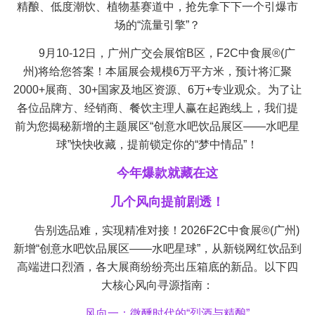
精酿、低度潮饮、植物基赛道中，抢先拿下下一个引爆市
场的“流量引擎”？
9月10-12日，广州广交会展馆B区，F2C中食展®(广
州)将给您答案！本届展会规模6万平方米，预计将汇聚
2000+展商、30+国家及地区资源、6万+专业观众。为了让
各位品牌方、经销商、餐饮主理人赢在起跑线上，我们提
前为您揭秘新增的主题展区“创意水吧饮品展区——水吧星
球”快快收藏，提前锁定你的“梦中情品”！
今年爆款就藏在这
几个风向提前剧透！
告别选品难，实现精准对接！2026F2C中食展®(广州)
新增“创意水吧饮品展区——水吧星球”，从新锐网红饮品到
高端进口烈酒，各大展商纷纷亮出压箱底的新品。以下四
大核心风向寻源指南：
风向一：微醺时代的“烈酒与精酿”