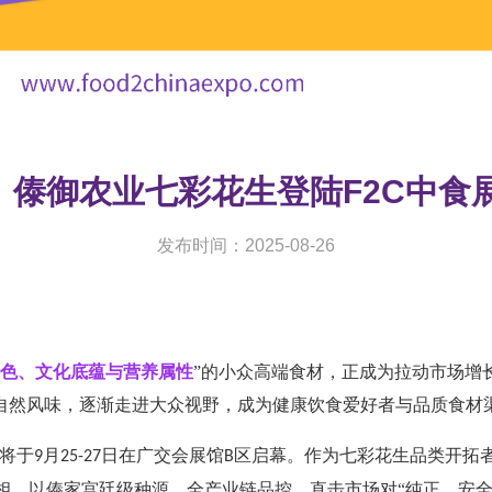
！傣御农业七彩花生登陆F2C中食展
发布时间：2025-08-26
色、文化底蕴与营养属性
”的小众高端食材，正成为拉动市场增
自然风味，逐渐走进大众视野，成为健康饮食爱好者与品质食材
将于
月
日在广交会展馆
区启幕。作为七彩花生品类开拓
9
25-27
B
相，以傣家宫廷级种源、全产业链品控，直击市场对“纯正、安全