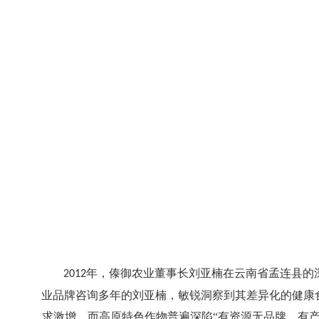
年，傣御农业董事长刘亚楠在云南省孟连县的
2012
业品牌咨询多年的刘亚楠，敏锐洞察到其差异化的健康
求激增，而高原特色作物普遍深陷“有资源无品牌、有产